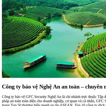
Công ty bảo vệ Nghệ An an toàn – chuyên 
Công ty bảo vệ GFC Security Nghệ An là chi nhánh trực thuộc Tập đ
pháp an toàn toàn diện cho doanh nghiệp, cơ quan và cá nhân, GFC S
trong Top 50 thương hiệu mạnh uy tín ASEAN, Top 10 công ty dịch v