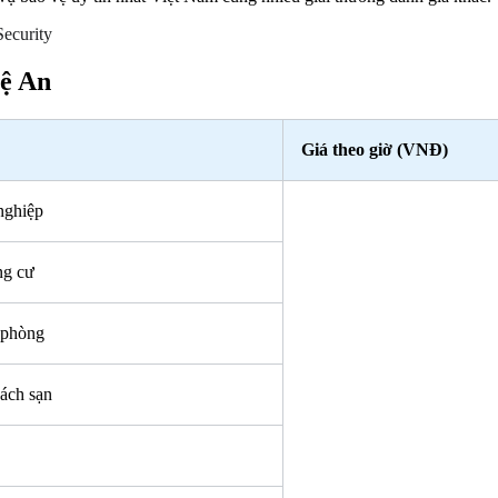
ecurity
hệ An
Giá theo giờ (VNĐ)
nghiệp
ng cư
 phòng
ách sạn