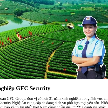
nghiệp GFC Security
oàn GFC Group, đơn vị có hơn 31 năm kinh nghiệm trong lĩnh vực an 
ecurity Nghệ An cung cấp đa dạng dịch vụ phù hợp mọi yêu cầu. Nhờ c
ụ bảo vệ uy tín nhất Việt Nam cùng nhiều giải thưởng danh giá khác.