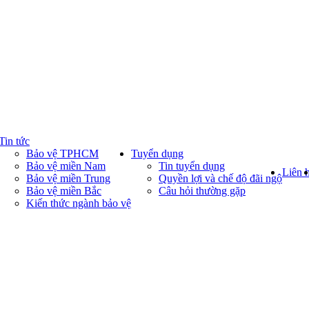
Tin tức
Bảo vệ TPHCM
Tuyển dụng
Bảo vệ miền Nam
Tin tuyển dụng
Liên 
Bảo vệ miền Trung
Quyền lợi và chế độ đãi ngộ
Bảo vệ miền Bắc
Câu hỏi thường gặp
Kiến thức ngành bảo vệ