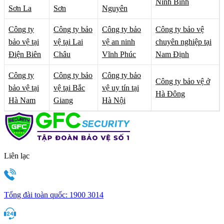
Ninh Bình
Sơn La
Sơn
Nguyên
Công ty
Công ty bảo
Công ty bảo
Công ty bảo vệ
bảo vệ tại
vệ tại Lai
vệ an ninh
chuyên nghiệp tại
Điện Biên
Châu
Vĩnh Phúc
Nam Định
Công ty
Công ty bảo
Công ty bảo
Công ty bảo vệ ở
bảo vệ tại
vệ tại Bắc
vệ uy tín tại
Hà Đông
Hà Nam
Giang
Hà Nội
Liên lạc
Tổng đài toàn quốc:
1900 3014