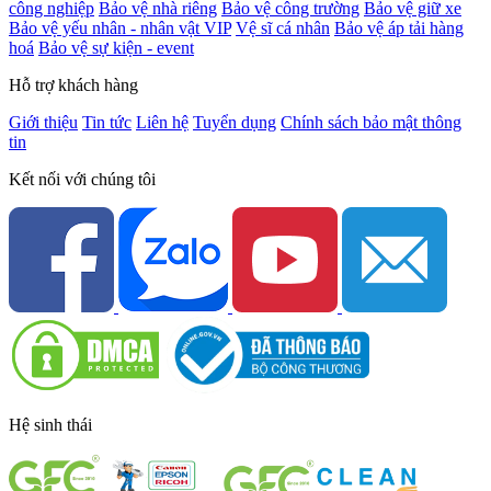
công nghiệp
Bảo vệ nhà riêng
Bảo vệ công trường
Bảo vệ giữ xe
Bảo vệ yếu nhân - nhân vật VIP
Vệ sĩ cá nhân
Bảo vệ áp tải hàng
hoá
Bảo vệ sự kiện - event
Hỗ trợ khách hàng
Giới thiệu
Tin tức
Liên hệ
Tuyển dụng
Chính sách bảo mật thông
tin
Kết nối với chúng tôi
Hệ sinh thái