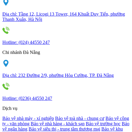
Địa chỉ:
Tầng 12, Licogi 13 Tower, 164 Khuất Duy Tiến, phường
Thanh Xuân, Hà Nội
Hotline:
(024) 44550 247
Chi nhánh Đà Nẵng
Địa chỉ:
232 Đường 2/9, phường Hòa Cường, TP. Đà Nẵng
Hotline:
(0236) 44550 247
Dịch vụ
Bảo vệ nhà máy - xí nghiệp
Bảo vệ toà nhà - chung cư
Bảo vệ công
ty - văn phòng
Bảo vệ nhà hàng - khách sạn
Bảo vệ trường học
Bảo
vệ ngân hàng
Bảo vệ siêu thị - trung tâm thương mại
Bảo vệ khu