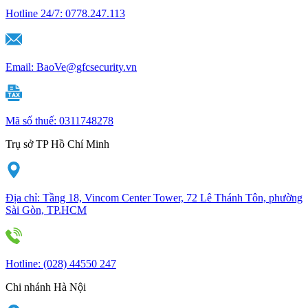
Hotline 24/7:
0778.247.113
Email:
BaoVe@gfcsecurity.vn
Mã số thuế:
0311748278
Trụ sở TP Hồ Chí Minh
Địa chỉ:
Tầng 18, Vincom Center Tower, 72 Lê Thánh Tôn, phường
Sài Gòn, TP.HCM
Hotline:
(028) 44550 247
Chi nhánh Hà Nội