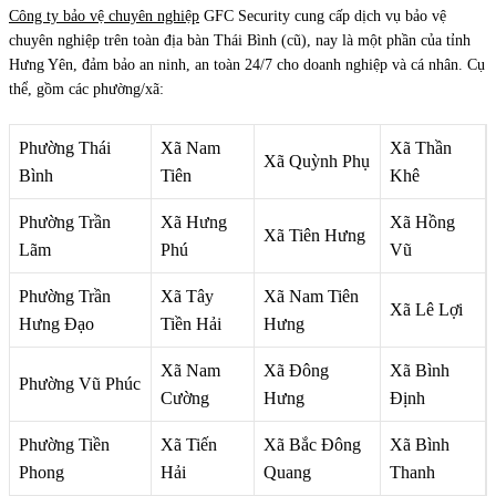
Công ty bảo vệ chuyên nghiệp
GFC Security cung cấp dịch vụ bảo vệ
chuyên nghiệp trên toàn địa bàn Thái Bình (cũ), nay là một phần của tỉnh
Hưng Yên, đảm bảo an ninh, an toàn 24/7 cho doanh nghiệp và cá nhân. Cụ
thể, gồm các phường/xã:
Phường Thái
Xã Nam
Xã Thần
Xã Quỳnh Phụ
Bình
Tiên
Khê
Phường Trần
Xã Hưng
Xã Hồng
Xã Tiên Hưng
Lãm
Phú
Vũ
Phường Trần
Xã Tây
Xã Nam Tiên
Xã Lê Lợi
Hưng Đạo
Tiền Hải
Hưng
Xã Nam
Xã Đông
Xã Bình
Phường Vũ Phúc
Cường
Hưng
Định
Phường Tiền
Xã Tiến
Xã Bắc Đông
Xã Bình
Phong
Hải
Quang
Thanh