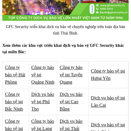
GFC Security triển khai dịch vụ bảo vệ chuyên nghiệp trên toàn địa bàn
tỉnh Thái Bình.
Xem thêm các khu vực triển khai dịch vụ bảo vệ GFC Security khác
tại miền Bắc:
Công ty
Công ty bảo
Công ty bảo
Công ty bảo vệ tại
bảo vệ Hải
vệ tại
vệ tại Tuyên
Hưng Yên
Phòng
Quảng Ninh
Quang
Công ty
Dịch vụ bảo
Dịch vụ bảo
Dịch vụ bảo vệ tại
bảo vệ tại
vệ tại Phú
vệ tại Cao
Lào Cai
Bắc Ninh
Thọ
Bằng
Công ty
Công ty bảo
Dịch vụ bảo
Dịch vụ bảo vệ tại
bảo vệ tại
vệ tại Lạng
vệ tại Thái