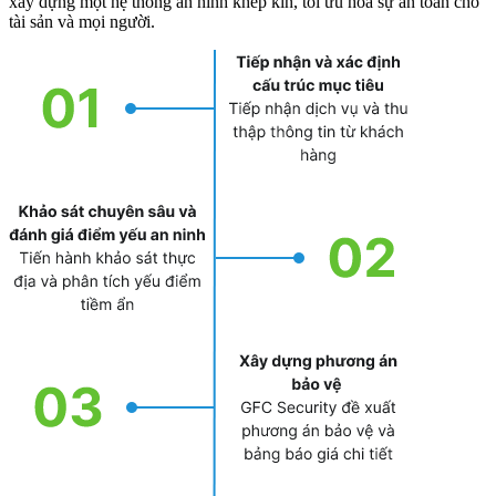
xây dựng một hệ thống an ninh khép kín, tối ưu hóa sự an toàn cho
tài sản và mọi người.