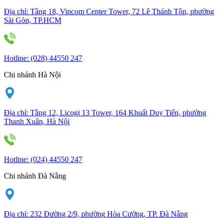
Địa chỉ:
Tầng 18, Vincom Center Tower, 72 Lê Thánh Tôn, phường
Sài Gòn, TP.HCM
Hotline:
(028) 44550 247
Chi nhánh Hà Nội
Địa chỉ:
Tầng 12, Licogi 13 Tower, 164 Khuất Duy Tiến, phường
Thanh Xuân, Hà Nội
Hotline:
(024) 44550 247
Chi nhánh Đà Nẵng
Địa chỉ:
232 Đường 2/9, phường Hòa Cường, TP. Đà Nẵng