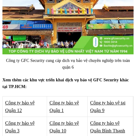
Công ty GFC Security cung cáp dich vụ bảo vệ chuyên nghiệp trên toàn
quận 6
Xem thêm các khu vực triển khai dịch vụ bảo vệ GFC Security khác
tại TP.HCM:
Công ty bảo vệ
Công ty bảo vệ
Công ty bảo vệ tại
Quận 12
Quận 1
Quận 9
Công ty bảo vệ
Công ty bảo vệ
Công ty bảo vệ
Quận 3
Quận 10
Quận Bình Thạnh