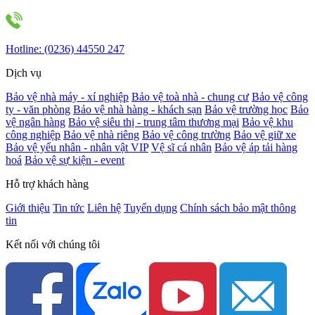
Hotline:
(0236) 44550 247
Dịch vụ
Bảo vệ nhà máy - xí nghiệp
Bảo vệ toà nhà - chung cư
Bảo vệ công
ty - văn phòng
Bảo vệ nhà hàng - khách sạn
Bảo vệ trường học
Bảo
vệ ngân hàng
Bảo vệ siêu thị - trung tâm thương mại
Bảo vệ khu
công nghiệp
Bảo vệ nhà riêng
Bảo vệ công trường
Bảo vệ giữ xe
Bảo vệ yếu nhân - nhân vật VIP
Vệ sĩ cá nhân
Bảo vệ áp tải hàng
hoá
Bảo vệ sự kiện - event
Hỗ trợ khách hàng
Giới thiệu
Tin tức
Liên hệ
Tuyển dụng
Chính sách bảo mật thông
tin
Kết nối với chúng tôi