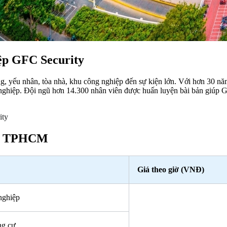
ệp GFC Security
g, yếu nhân, tòa nhà, khu công nghiệp đến sự kiện lớn. Với hơn 30 
iệp. Đội ngũ hơn 14.300 nhân viên được huấn luyện bài bản giúp GFC
ity
hú, TPHCM
Giá theo giờ (VNĐ)
nghiệp
ng cư