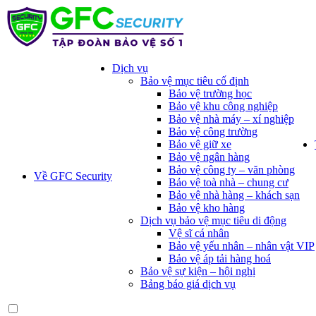
Dịch vụ
Bảo vệ mục tiêu cố định
Bảo vệ trường học
Bảo vệ khu công nghiệp
Bảo vệ nhà máy – xí nghiệp
Bảo vệ công trường
Bảo vệ giữ xe
Bảo vệ ngân hàng
Bảo vệ công ty – văn phòng
Về GFC Security
Bảo vệ toà nhà – chung cư
Bảo vệ nhà hàng – khách sạn
Bảo vệ kho hàng
Dịch vụ bảo vệ mục tiêu di động
Vệ sĩ cá nhân
Bảo vệ yếu nhân – nhân vật VIP
Bảo vệ áp tải hàng hoá
Bảo vệ sự kiện – hội nghị
Bảng báo giá dịch vụ