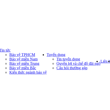
Tin tức
Bảo vệ TPHCM
Tuyển dụng
Bảo vệ miền Nam
Tin tuyển dụng
Liên 
Bảo vệ miền Trung
Quyền lợi và chế độ đãi ngộ
Bảo vệ miền Bắc
Câu hỏi thường gặp
Kiến thức ngành bảo vệ