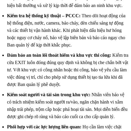
hiện bất thường và xử lý kịp thời để đảm bảo an ninh khu vực.
Kiểm tra hệ thống kỹ thuật – PCCC:
Theo dõi hoạt động của
hệ thống điện, nước, camera, báo cháy, đèn chiếu sáng tự động
và các thiết bị vận hành khác. Khi phát hiện dấu hiệu hư hỏng
hoặc nguy cơ cháy nổ, bảo vệ lập biên bản và báo cáo ngay cho
Ban quản lý để kịp thời khắc phục.
Đảm bảo an toàn lối thoát hiểm và khu vực thi công:
Kiểm tra
cửa EXIT luôn đóng đúng quy định và không bị che chắn bởi vật
tư. Với khu vực có công nhân hoặc thi công, bảo vệ yêu cầu làm
việc đúng vị trí, chỉ cho phép sử dụng thiết bị tạo tia lửa khi đã
được Ban quản lý phê duyệt.
Kiểm soát người và tài sản trong khu vực:
Nhân viên bảo vệ
có trách nhiệm kiểm soát người ra/vào, ngăn chặn hành vi xâm
nhập trái phép, trộm cắp hoặc phá hoại tài sản. Mọi diễn biến đều
được ghi chép rõ ràng và báo cáo cuối ca cho cấp quản lý.
Phối hợp với các lực lượng liên quan:
Họ cần làm việc chặt