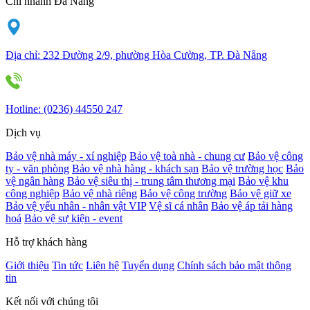
Chi nhánh Đà Nẵng
Địa chỉ:
232 Đường 2/9, phường Hòa Cường, TP. Đà Nẵng
Hotline:
(0236) 44550 247
Dịch vụ
Bảo vệ nhà máy - xí nghiệp
Bảo vệ toà nhà - chung cư
Bảo vệ công
ty - văn phòng
Bảo vệ nhà hàng - khách sạn
Bảo vệ trường học
Bảo
vệ ngân hàng
Bảo vệ siêu thị - trung tâm thương mại
Bảo vệ khu
công nghiệp
Bảo vệ nhà riêng
Bảo vệ công trường
Bảo vệ giữ xe
Bảo vệ yếu nhân - nhân vật VIP
Vệ sĩ cá nhân
Bảo vệ áp tải hàng
hoá
Bảo vệ sự kiện - event
Hỗ trợ khách hàng
Giới thiệu
Tin tức
Liên hệ
Tuyển dụng
Chính sách bảo mật thông
tin
Kết nối với chúng tôi