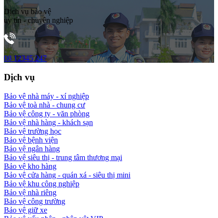
Dịch vụ bảo vệ
uy tín - chuyên nghiệp
08 12345 247
Dịch vụ
Bảo vệ nhà máy - xí nghiệp
Bảo vệ toà nhà - chung cư
Bảo vệ công ty - văn phòng
Bảo vệ nhà hàng - khách sạn
Bảo vệ trường học
Bảo vệ bệnh viện
Bảo vệ ngân hàng
Bảo vệ siêu thị - trung tâm thương mại
Bảo vệ kho hàng
Bảo vệ cửa hàng - quán xá - siêu thị mini
Bảo vệ khu công nghiệp
Bảo vệ nhà riêng
Bảo vệ công trường
Bảo vệ giữ xe