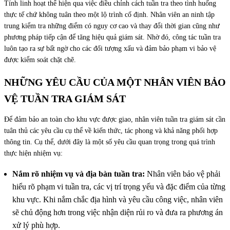
Tính linh hoạt thể hiện qua việc điều chỉnh cách tuần tra theo tình huống
thực tế chứ không tuân theo một lộ trình cố định. Nhân viên an ninh tập
trung kiểm tra những điểm có nguy cơ cao và thay đổi thời gian cũng như
phương pháp tiếp cận để tăng hiệu quả giám sát. Nhờ đó, công tác tuần tra
luôn tạo ra sự bất ngờ cho các đối tượng xấu và đảm bảo phạm vi bảo vệ
được kiểm soát chặt chẽ.
NHỮNG YÊU CẦU CỦA MỘT NHÂN VIÊN BẢO
VỆ TUẦN TRA GIÁM SÁT
Để đảm bảo an toàn cho khu vực được giao, nhân viên tuần tra giám sát cần
tuân thủ các yêu cầu cụ thể về kiến thức, tác phong và khả năng phối hợp
thông tin. Cụ thể, dưới đây là một số yêu cầu quan trọng trong quá trình
thực hiện nhiệm vụ:
Nắm rõ nhiệm vụ và địa bàn tuần tra:
Nhân viên bảo vệ phải
hiểu rõ phạm vi tuần tra, các vị trí trọng yếu và đặc điểm của từng
khu vực. Khi nắm chắc địa hình và yêu cầu công việc, nhân viên
sẽ chủ động hơn trong việc nhận diện rủi ro và đưa ra phương án
xử lý phù hợp.