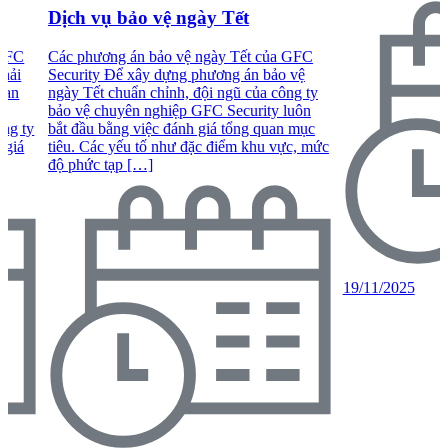
Dịch vụ bảo vệ ngày Tết
 GFC
Các phương án bảo vệ ngày Tết của GFC
phải
Security Để xây dựng phương án bảo vệ
 an
ngày Tết chuẩn chỉnh, đội ngũ của công ty
g
bảo vệ chuyên nghiệp GFC Security luôn
ông ty
bắt đầu bằng việc đánh giá tổng quan mục
 giá
tiêu. Các yếu tố như đặc điểm khu vực, mức
độ phức tạp […]
19/11/2025