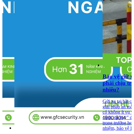
Bảo vệ giữ x
phải chịu tr
nhiêu?
Gửi xe tại bãi c
giải pháp an toàn
có không ít vụ 
cánh mà bay” dù
trong trường hợp
nhiệm, bảo vệ l