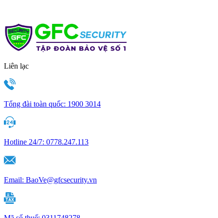
Liên lạc
Tổng đài toàn quốc:
1900 3014
Hotline 24/7:
0778.247.113
Email:
BaoVe@gfcsecurity.vn
Mã số thuế:
0311748278