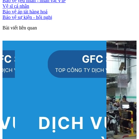
Bảo vệ yếu nhân - nhân vật VIP
Vệ sĩ cá nhân
Bảo vệ áp tải hàng hoá
Bảo vệ sự kiện - hội nghị
Bài viết liên quan