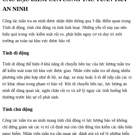
AN NINH
Công tác tuần tra an ninh được nhận diện thông qua 3 đặc điểm quan trọng:
Tính di động, tính chủ động và tính linh hoạt. Những yếu tố này tạo nên
hiệu quả trong việc kiểm soát rủi ro, phát hiện nguy cơ và duy trì môi
trường an toàn tại khu vực được bảo vệ.
Tính di động
Tính di động thể hiện ở khả năng di chuyển liên tục của lực lượng tuần tra
để kiểm soát toàn bộ khu vực được giao. Nhân viên tuần tra sử dụng nhiều
phương tiện phù hợp như đi bộ, xe đạp, xe máy hoặc ô tô để tiếp cận các vị
trí khác nhau trong phạm vi bảo vệ. Khi di chuyển liên tục, lực lượng an
ninh dễ dàng quan sát, ngăn chặn rủi ro và xử lý ngay các tình huống bất
thường trước khi sự cố phát sinh.
Tính chủ động
Công tác tuần tra an ninh mang tính chủ động vì lực lượng bảo vệ không
chỉ đứng giám sát các vị trí cố định mà còn chủ động tìm kiếm các dấu hiệu
nguy hiểm. Nhân viên tuần tra cần quan sát, đánh giá và xử lý những biểu